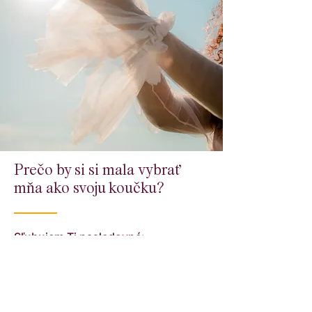
Prečo by si si mala vybrať
mňa ako svoju koučku?
Sľubujem Ti nasledovné:
Personalizovaný prístup –
koučovacie stretnutia sú
prispôsobené Tvojim špecifickým