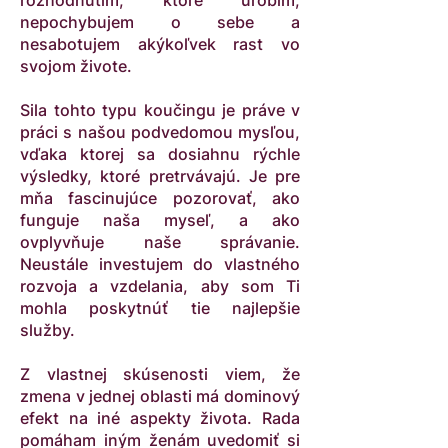
rozhodnutím, ktoré urobím,
nepochybujem o sebe a
nesabotujem akýkoľvek rast vo
svojom živote.
Sila tohto typu koučingu je práve v
práci s našou podvedomou mysľou,
vďaka ktorej sa dosiahnu rýchle
výsledky, ktoré pretrvávajú. Je pre
mňa fascinujúce pozorovať, ako
funguje naša myseľ, a ako
ovplyvňuje naše správanie.
Neustále investujem do vlastného
rozvoja a vzdelania, aby som Ti
mohla poskytnúť tie najlepšie
služby.
Z vlastnej skúsenosti viem, že
zmena v jednej oblasti má dominový
efekt na iné aspekty života. Rada
pomáham iným ženám uvedomiť si